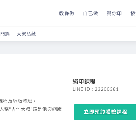
教你做
自已做
幫你印
發
版門簾
大叔私藏
絹印課程
LINE ID : 23200381
課程及絹版體驗。
人稱"吉他大叔"這是他與網版
立即預約體驗課程