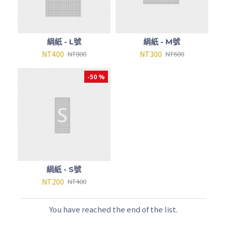
絹紙 - L號
絹紙 - M號
NT400
NT300
NT800
NT600
-50 %
絹紙 - S號
NT200
NT400
You have reached the end of the list.